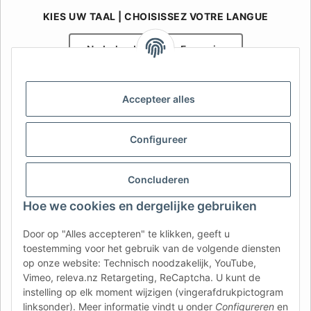
KIES UW TAAL | CHOISISSEZ VOTRE LANGUE
Nederlands
Français
AFATEK België / Belgique
Accepteer alles
Uw specialist in onderdelen voor aanhangwagens | Votre
spécialiste en pièces détachées pour remorques
Contact:
info@afatek.com
Configureer
AFATEK INTERNATIONAL – SELECT REGION & LANGUAGE | KIES
Concluderen
REGIO EN TAAL | CHOISIR LA RÉGION ET LA LANGUE
Hoe we cookies en dergelijke gebruiken
DE
AT
CH (DE)
CH (FR)
Door op "Alles accepteren" te klikken, geeft u
CH (IT)
BE (NL)
BE (FR)
NL
toestemming voor het gebruik van de volgende diensten
op onze website: Technisch noodzakelijk, YouTube,
FR
IT
ES
DK
PL
Vimeo, releva.nz Retargeting, ReCaptcha. U kunt de
UK
NZ
USA
MX
PT
instelling op elk moment wijzigen (vingerafdrukpictogram
linksonder). Meer informatie vindt u onder
Configureren
en