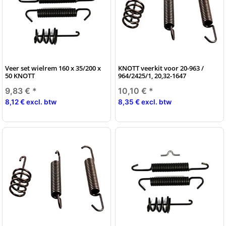
Veer set wielrem 160 x 35/200 x
KNOTT veerkit voor 20-963 /
50 KNOTT
964/2425/1, 20,32-1647
9,83 €
*
10,10 €
*
8,12 € excl. btw
8,35 € excl. btw