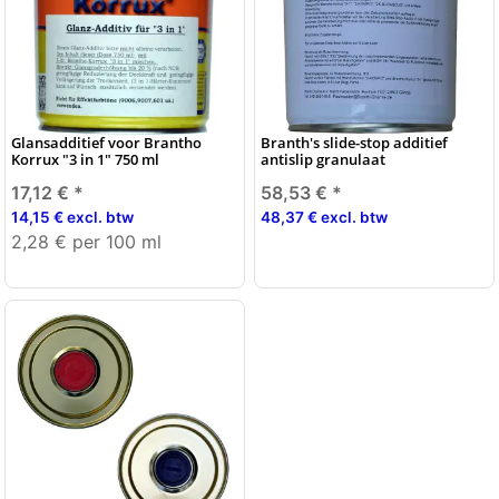
Glansadditief voor Brantho
Branth's slide-stop additief
Korrux "3 in 1" 750 ml
antislip granulaat
17,12 €
*
58,53 €
*
14,15 € excl. btw
48,37 € excl. btw
2,28 € per 100 ml