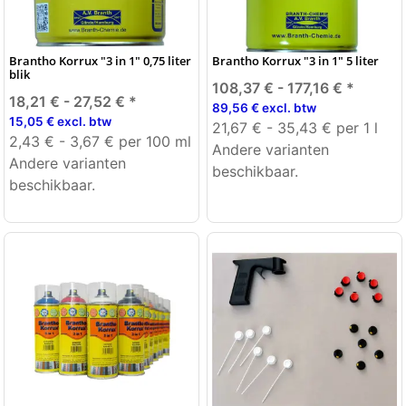
Brantho Korrux "3 in 1" 0,75 liter
Brantho Korrux "3 in 1" 5 liter
blik
108,37 € -
177,16 €
*
18,21 € -
27,52 €
*
89,56 € excl. btw
15,05 € excl. btw
21,67 € - 35,43 € per 1 l
2,43 € - 3,67 € per 100 ml
Andere varianten
Andere varianten
beschikbaar.
beschikbaar.