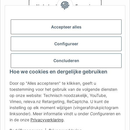
Nederlands
Français
AFATEK België / Belgique
Accepteer alles
Uw specialist in onderdelen voor aanhangwagens | Votre
spécialiste en pièces détachées pour remorques
Contact:
info@afatek.com
Configureer
AFATEK INTERNATIONAL – SELECT REGION & LANGUAGE | KIES
Concluderen
REGIO EN TAAL | CHOISIR LA RÉGION ET LA LANGUE
Hoe we cookies en dergelijke gebruiken
DE
AT
CH (DE)
CH (FR)
Door op "Alles accepteren" te klikken, geeft u
CH (IT)
BE (NL)
BE (FR)
NL
toestemming voor het gebruik van de volgende diensten
op onze website: Technisch noodzakelijk, YouTube,
FR
IT
ES
DK
PL
Vimeo, releva.nz Retargeting, ReCaptcha. U kunt de
UK
NZ
USA
MX
PT
instelling op elk moment wijzigen (vingerafdrukpictogram
linksonder). Meer informatie vindt u onder
Configureren
en
SE
FI
CZ
HU
SK
in de onze
Privacyverklaring
.
RO
HR