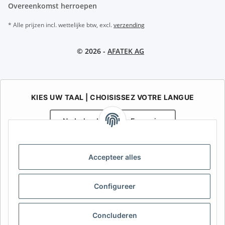
Overeenkomst herroepen
* Alle prijzen incl. wettelijke btw, excl.
verzending
© 2026 -
AFATEK AG
KIES UW TAAL | CHOISISSEZ VOTRE LANGUE
Nederlands
Français
AFATEK België / Belgique
Accepteer alles
Uw specialist in onderdelen voor aanhangwagens | Votre
spécialiste en pièces détachées pour remorques
Contact:
info@afatek.com
Configureer
AFATEK INTERNATIONAL – SELECT REGION & LANGUAGE | KIES
Concluderen
REGIO EN TAAL | CHOISIR LA RÉGION ET LA LANGUE