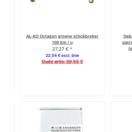
AL-KO Octagon groene schokbreker
Deka
100 km / u
patr
l
27,27 €
*
22,54 € excl. btw
Oude prijs:
30,55 €