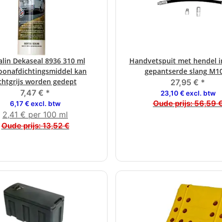
lin Dekaseal 8936 310 ml
Handvetspuit met hendel in
oonafdichtingsmiddel kan
gepantserde slang M1
ichtgrijs worden gedept
27,95 €
*
7,47 €
*
23,10 € excl. btw
Oude prijs:
56,59 
6,17 € excl. btw
2,41 € per 100 ml
Oude prijs:
13,52 €