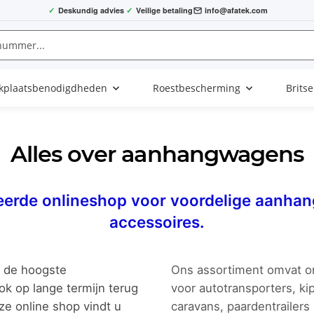
✓
Deskundig advies
✓
Veilige betaling
info@afatek.com
kplaatsbenodigdheden
Roestbescherming
Brits
Alles over aanhangwagens
eerde onlineshop voor voordelige aanhan
accessoires.
n de hoogste
Ons assortiment omvat o
ook op lange termijn terug
voor autotransporters, k
nze online shop vindt u
caravans, paardentrailers 