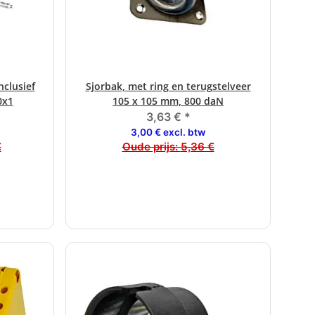
clusief
Sjorbak, met ring en terugstelveer
Rem
0x1
105 x 105 mm, 800 daN
3,63 €
*
3,00 € excl. btw
€
Oude prijs:
5,36 €