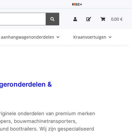
BE
▾
0,00 €
e aanhangwagenonderdelen
Kraanvoertuigen
geronderdelen &
riginele onderdelen van premium merken
ippers, bouwmachinetransporters,
und boottrailers. Wij zijn gespecialiseerd