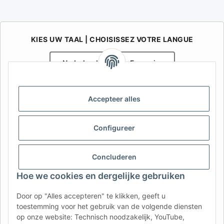
KIES UW TAAL | CHOISISSEZ VOTRE LANGUE
Nederlands
Français
AFATEK België / Belgique
Accepteer alles
Uw specialist in onderdelen voor aanhangwagens | Votre
spécialiste en pièces détachées pour remorques
Contact:
info@afatek.com
Configureer
AFATEK INTERNATIONAL – SELECT REGION & LANGUAGE | KIES
Concluderen
REGIO EN TAAL | CHOISIR LA RÉGION ET LA LANGUE
Hoe we cookies en dergelijke gebruiken
DE
AT
CH (DE)
CH (FR)
Door op "Alles accepteren" te klikken, geeft u
CH (IT)
BE (NL)
BE (FR)
NL
toestemming voor het gebruik van de volgende diensten
op onze website: Technisch noodzakelijk, YouTube,
FR
IT
ES
DK
PL