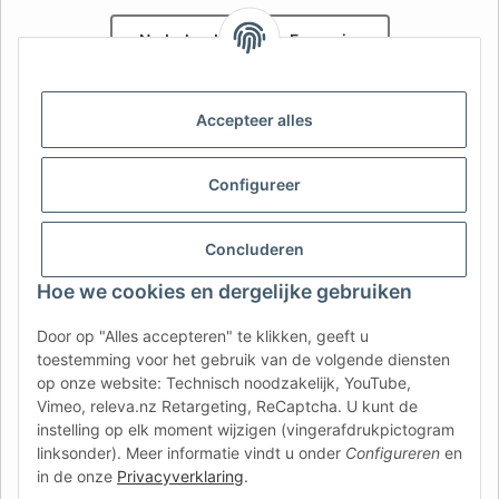
Nederlands
Français
AFATEK België / Belgique
Accepteer alles
Uw specialist in onderdelen voor aanhangwagens | Votre
spécialiste en pièces détachées pour remorques
Contact:
info@afatek.com
Configureer
AFATEK INTERNATIONAL – SELECT REGION & LANGUAGE | KIES
Concluderen
REGIO EN TAAL | CHOISIR LA RÉGION ET LA LANGUE
Hoe we cookies en dergelijke gebruiken
DE
AT
CH (DE)
CH (FR)
Door op "Alles accepteren" te klikken, geeft u
CH (IT)
BE (NL)
BE (FR)
NL
toestemming voor het gebruik van de volgende diensten
op onze website: Technisch noodzakelijk, YouTube,
FR
IT
ES
DK
PL
Vimeo, releva.nz Retargeting, ReCaptcha. U kunt de
UK
NZ
USA
MX
PT
instelling op elk moment wijzigen (vingerafdrukpictogram
linksonder). Meer informatie vindt u onder
Configureren
en
SE
FI
CZ
HU
SK
in de onze
Privacyverklaring
.