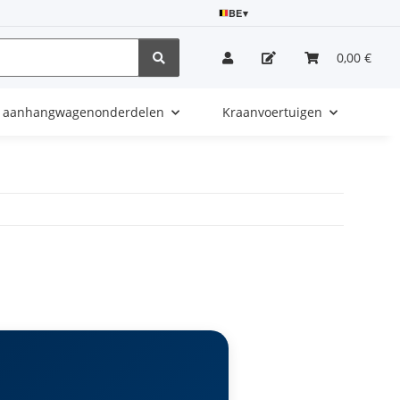
BE
▾
0,00 €
e aanhangwagenonderdelen
Kraanvoertuigen