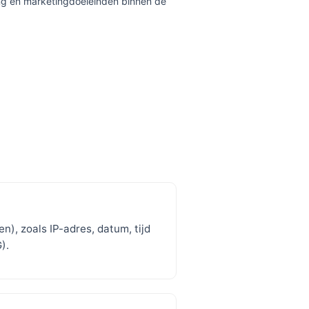
ng en marketingdoeleinden binnen de
), zoals IP-adres, datum, tijd
).