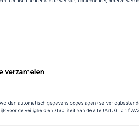
het technisch beheer van de website, klantenbeheer, orderverwerki
e verzamelen
 worden automatisch gegevens opgeslagen (serverlogbestanden
k voor de veiligheid en stabiliteit van de site (Art. 6 lid 1 f AVG