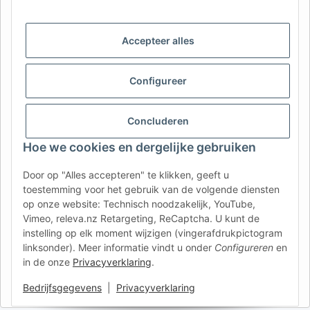
AFATEK België / Belgique
Accepteer alles
Uw specialist in onderdelen voor aanhangwagens | Votre
spécialiste en pièces détachées pour remorques
Contact:
info@afatek.com
Configureer
AFATEK INTERNATIONAL – SELECT REGION & LANGUAGE | KIES
Concluderen
REGIO EN TAAL | CHOISIR LA RÉGION ET LA LANGUE
Hoe we cookies en dergelijke gebruiken
DE
AT
CH (DE)
CH (FR)
Door op "Alles accepteren" te klikken, geeft u
CH (IT)
BE (NL)
BE (FR)
NL
toestemming voor het gebruik van de volgende diensten
op onze website: Technisch noodzakelijk, YouTube,
FR
IT
ES
DK
PL
Vimeo, releva.nz Retargeting, ReCaptcha. U kunt de
UK
NZ
USA
MX
PT
instelling op elk moment wijzigen (vingerafdrukpictogram
linksonder). Meer informatie vindt u onder
Configureren
en
SE
FI
CZ
HU
SK
in de onze
Privacyverklaring
.
RO
HR
Bedrijfsgegevens
|
Privacyverklaring