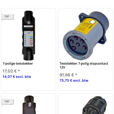
TOP
7-polige teststekker
Teststekker 7-polig stopcontact
12V
17,02 €
*
91,66 €
*
14,07 € excl. btw
75,75 € excl. btw
TOP