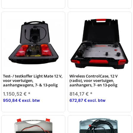
Test- / testkoffer Light Mate 12 V,
Wireless ControlCase, 12 V
voor voertuigen,
(radio), voor voertuigen,
aanhangwagens, 7- & 13-polig
aanhangers, 7- en 13-polig
1.150,52 €
*
814,17 €
*
950,84 € excl. btw
672,87 € excl. btw