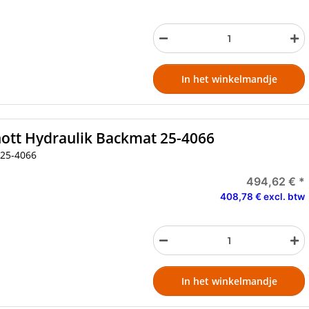
In het winkelmandje
ott Hydraulik Backmat 25-4066
25-4066
494,62 €
*
408,78 € excl. btw
In het winkelmandje