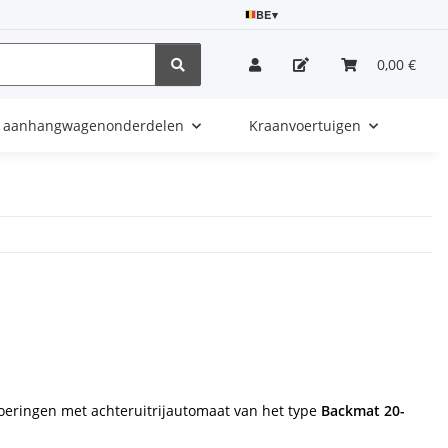
BE
▾
0,00 €
e aanhangwagenonderdelen
Kraanvoertuigen
oeringen met achteruitrijautomaat van het type
Backmat 20-