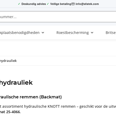
✓
Deskundig advies
✓
Veilige betaling
info@afatek.com
kplaatsbenodigdheden
Roestbescherming
Brits
hydrauliek
hydrauliek
aulische remmen (Backmat)
et assortiment hydraulische KNOTT remmen – geschikt voor de uitv
at 25-4066
.