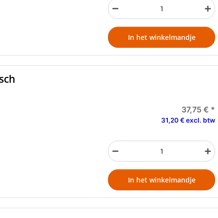
In het winkelmandje
sch
37,75 €
*
31,20 € excl. btw
In het winkelmandje