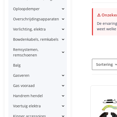
Oploopdemper
⚠️ Onzeker
Overschrijdingsapparaten
De ervaring
weet welke
Verlichting, elektra
Bowdenkabels, remkabels
Remsystemen,
remschoenen
Sortering
Balg
Gasveren
Gas vooraad
Handrem hendel
Voertuig elektra
Kipper accessoires