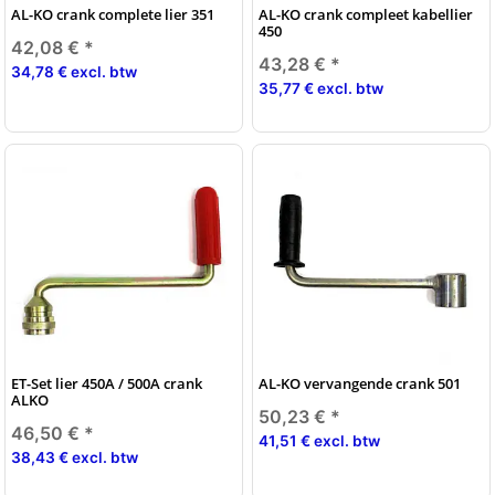
AL-KO crank complete lier 351
AL-KO crank compleet kabellier
450
42,08 €
*
43,28 €
*
34,78 € excl. btw
35,77 € excl. btw
ET-Set lier 450A / 500A crank
AL-KO vervangende crank 501
ALKO
50,23 €
*
46,50 €
*
41,51 € excl. btw
38,43 € excl. btw