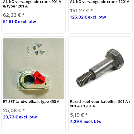
AL-KO vervangende crank 901 A
AL-KO vervangende crank 1201A
& type 1201 A
151,27 €
*
62,33 €
*
125,02 € excl. btw
51,51 € excl. btw
ET-SET tandwielkast type 450 A
Passchroef voor kabellier 501 A /
901 A / 1201 A
25,08 €
*
5,19 €
*
20,73 € excl. btw
4,29 € excl. btw