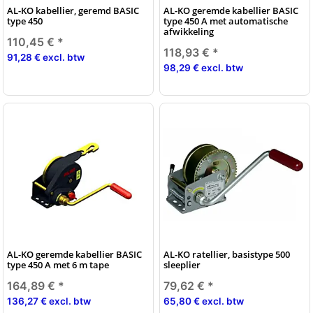
AL-KO kabellier, geremd BASIC
AL-KO geremde kabellier BASIC
type 450
type 450 A met automatische
afwikkeling
110,45 €
*
118,93 €
*
91,28 € excl. btw
98,29 € excl. btw
AL-KO geremde kabellier BASIC
AL-KO ratellier, basistype 500
type 450 A met 6 m tape
sleeplier
164,89 €
*
79,62 €
*
136,27 € excl. btw
65,80 € excl. btw