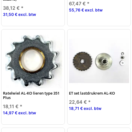
67,47 €
*
38,12 €
*
55,76 € excl. btw
31,50 € excl. btw
Ratelwiel AL-KO lieren type 351
ET set lastdrukrem AL-KO
Plus
22,64 €
*
18,11 €
*
18,71 € excl. btw
14,97 € excl. btw