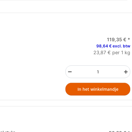
119,35 €
*
98,64 € excl. btw
23,87 € per 1 kg
In het winkelmandje