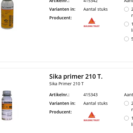
Artikelnr.:
415342
Aant
Varianten in:
Aantal stuks
Producent:
l
5
Sika primer 210 T.
Sika Primer 210 T
Artikelnr.:
415343
Aant
Varianten in:
Aantal stuks
Producent:
l