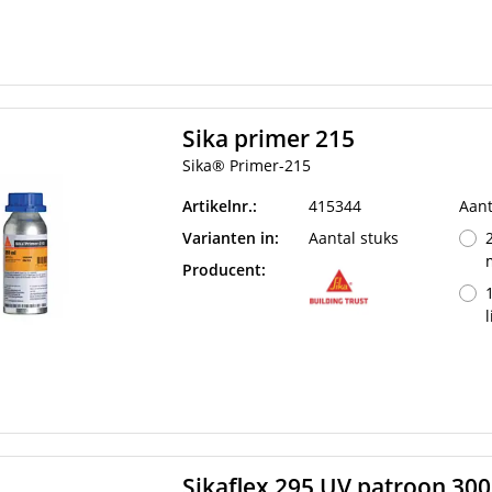
Sika primer 215
Sika® Primer-215
Artikelnr.:
415344
Aant
Varianten in:
Aantal stuks
Producent:
l
Sikaflex 295 UV patroon 300