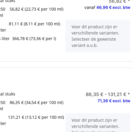
al stuks
56,82 €
*
vanaf
46,96 € excl. btw
250
56,82 € (22,73 € per 100 ml)
ml
1
81,11 € (8,11 € per 100 ml)
x
Voor dit product zijn er
iter
verschillende varianten.
 liter
366,78 € (73,36 € per l)
Selecteer de gewenste
variant a.u.b.
al stuks
86,35 € -
131,21 €
*
71,36 € excl. btw
250
86,35 € (34,54 € per 100 ml)
ml
1
131,21 € (13,12 € per 100 ml)
x
Voor dit product zijn er
iter
verschillende varianten.