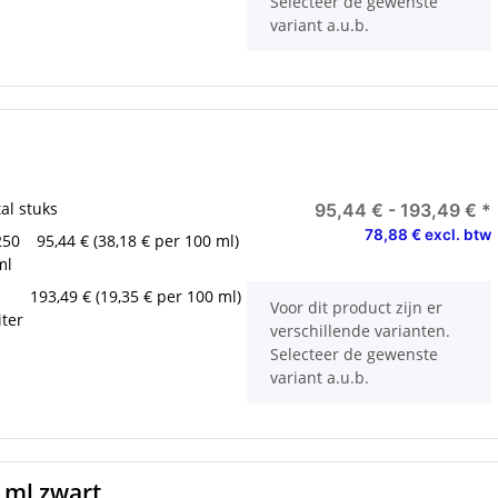
Selecteer de gewenste
variant a.u.b.
al stuks
95,44 € -
193,49 €
*
78,88 € excl. btw
250
95,44 € (38,18 € per 100 ml)
ml
1
193,49 € (19,35 € per 100 ml)
x
Voor dit product zijn er
iter
verschillende varianten.
Selecteer de gewenste
variant a.u.b.
 ml zwart