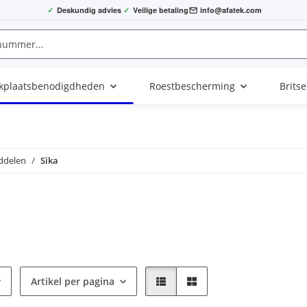
✓
Deskundig advies
✓
Veilige betaling
info@afatek.com
kplaatsbenodigdheden
Roestbescherming
Brits
ddelen
Sika
Artikel per pagina