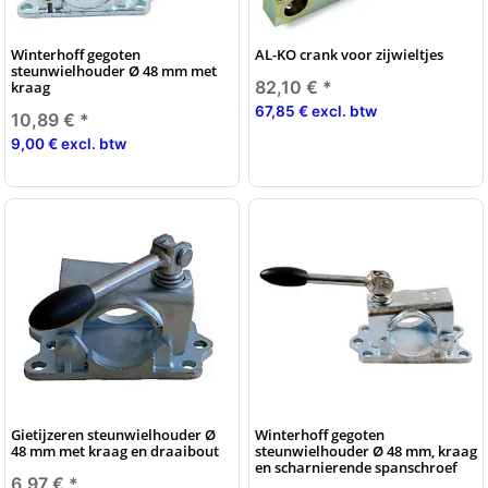
Winterhoff gegoten
AL-KO crank voor zijwieltjes
steunwielhouder Ø 48 mm met
82,10 €
*
kraag
67,85 € excl. btw
10,89 €
*
9,00 € excl. btw
Gietijzeren steunwielhouder Ø
Winterhoff gegoten
48 mm met kraag en draaibout
steunwielhouder Ø 48 mm, kraag
en scharnierende spanschroef
6,97 €
*