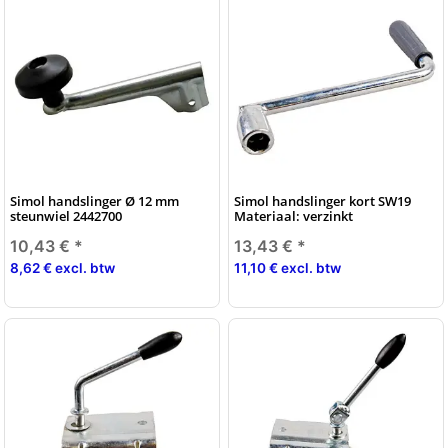
Simol handslinger Ø 12 mm
Simol handslinger kort SW19
steunwiel 2442700
Materiaal: verzinkt
10,43 €
*
13,43 €
*
8,62 € excl. btw
11,10 € excl. btw