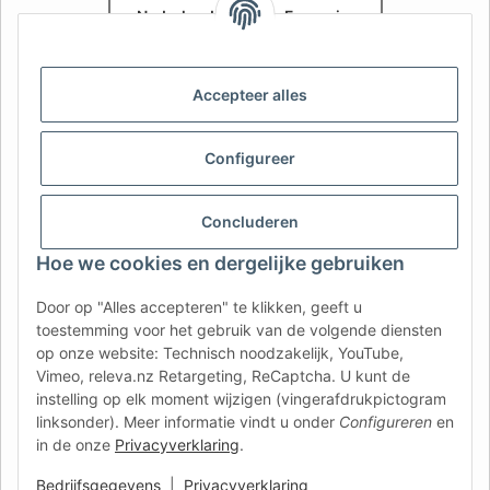
Nederlands
Français
AFATEK België / Belgique
Accepteer alles
Uw specialist in onderdelen voor aanhangwagens | Votre
spécialiste en pièces détachées pour remorques
Contact:
info@afatek.com
Configureer
AFATEK INTERNATIONAL – SELECT REGION & LANGUAGE | KIES
Concluderen
REGIO EN TAAL | CHOISIR LA RÉGION ET LA LANGUE
Hoe we cookies en dergelijke gebruiken
DE
AT
CH (DE)
CH (FR)
Door op "Alles accepteren" te klikken, geeft u
CH (IT)
BE (NL)
BE (FR)
NL
toestemming voor het gebruik van de volgende diensten
op onze website: Technisch noodzakelijk, YouTube,
FR
IT
ES
DK
PL
Vimeo, releva.nz Retargeting, ReCaptcha. U kunt de
UK
NZ
USA
MX
PT
instelling op elk moment wijzigen (vingerafdrukpictogram
linksonder). Meer informatie vindt u onder
Configureren
en
SE
FI
CZ
HU
SK
in de onze
Privacyverklaring
.
RO
HR
Bedrijfsgegevens
|
Privacyverklaring