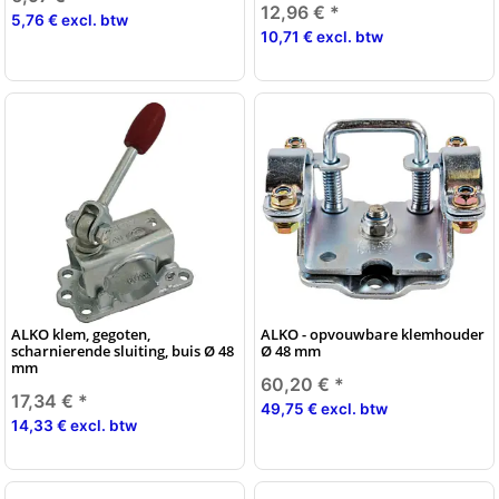
12,96 €
*
5,76 € excl. btw
10,71 € excl. btw
ALKO klem, gegoten,
ALKO - opvouwbare klemhouder
scharnierende sluiting, buis Ø 48
Ø 48 mm
mm
60,20 €
*
17,34 €
*
49,75 € excl. btw
14,33 € excl. btw