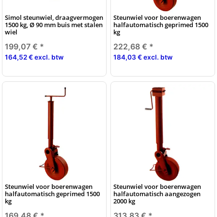
Simol steunwiel, draagvermogen
Steunwiel voor boerenwagen
1500 kg, Ø 90 mm buis met stalen
halfautomatisch geprimed 1500
wiel
kg
199,07 €
*
222,68 €
*
164,52 € excl. btw
184,03 € excl. btw
Steunwiel voor boerenwagen
Steunwiel voor boerenwagen
halfautomatisch geprimed 1500
halfautomatisch aangezogen
kg
2000 kg
169,48 €
*
313,83 €
*