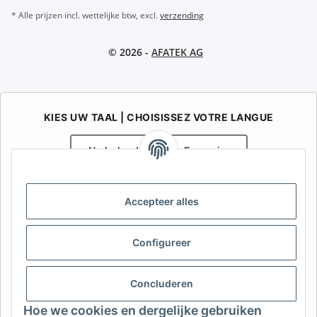
* Alle prijzen incl. wettelijke btw, excl.
verzending
© 2026 -
AFATEK AG
KIES UW TAAL | CHOISISSEZ VOTRE LANGUE
Nederlands
Français
AFATEK België / Belgique
Accepteer alles
Uw specialist in onderdelen voor aanhangwagens | Votre
spécialiste en pièces détachées pour remorques
Contact:
info@afatek.com
Configureer
AFATEK INTERNATIONAL – SELECT REGION & LANGUAGE | KIES
Concluderen
REGIO EN TAAL | CHOISIR LA RÉGION ET LA LANGUE
Hoe we cookies en dergelijke gebruiken