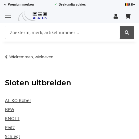
BE
▾
⭐
Premium merken
✓
Deskundig advies
Wielremmen, wielnaven
Sloten uitbreiden
AL-KO Kober
BPW
KNOTT
Peitz
Schlegl