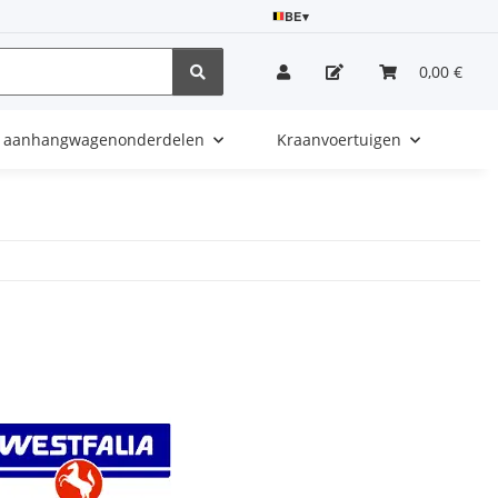
BE
▾
0,00 €
e aanhangwagenonderdelen
Kraanvoertuigen