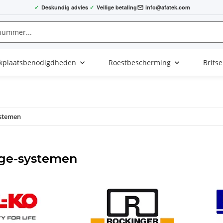
✓
Deskundig advies
✓
Veilige betaling
info@afatek.com
kplaatsbenodigdheden
Roestbescherming
Brits
stemen
ge-systemen