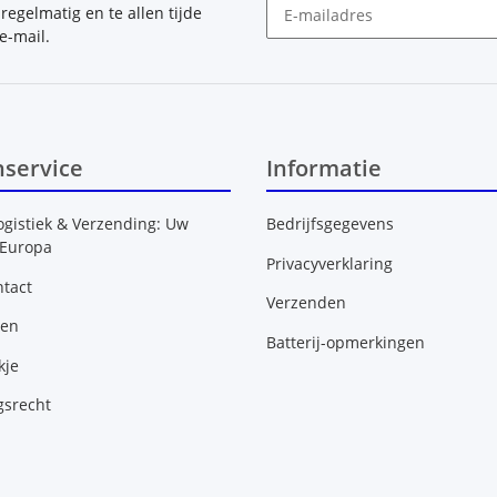
, regelmatig en te allen tijde
e-mail.
Nieuwsbrief Abonneren
nservice
Informatie
ogistiek & Verzending: Uw
Bedrijfsgegevens
 Europa
Privacyverklaring
tact
Verzenden
gen
Batterij-opmerkingen
kje
gsrecht