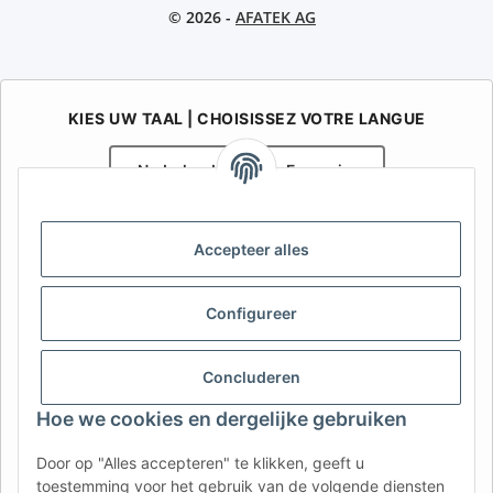
© 2026 -
AFATEK AG
KIES UW TAAL | CHOISISSEZ VOTRE LANGUE
Nederlands
Français
AFATEK België / Belgique
Accepteer alles
Uw specialist in onderdelen voor aanhangwagens | Votre
spécialiste en pièces détachées pour remorques
Contact:
info@afatek.com
Configureer
AFATEK INTERNATIONAL – SELECT REGION & LANGUAGE | KIES
Concluderen
REGIO EN TAAL | CHOISIR LA RÉGION ET LA LANGUE
Hoe we cookies en dergelijke gebruiken
DE
AT
CH (DE)
CH (FR)
Door op "Alles accepteren" te klikken, geeft u
CH (IT)
BE (NL)
BE (FR)
NL
toestemming voor het gebruik van de volgende diensten