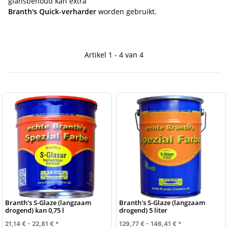
glansbehoud kan extra
Branth's Quick-verharder
worden gebruikt.
Artikel 1 - 4 van 4
Branth's S-Glaze (langzaam
Branth's S-Glaze (langzaam
drogend) kan 0,75 l
drogend) 5 liter
21,14 € -
22,81 €
*
129,77 € -
146,41 €
*