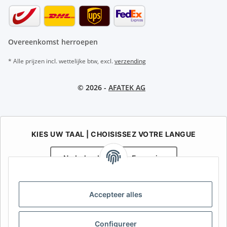
Overeenkomst herroepen
* Alle prijzen incl. wettelijke btw, excl.
verzending
© 2026 -
AFATEK AG
KIES UW TAAL | CHOISISSEZ VOTRE LANGUE
Nederlands
Français
AFATEK België / Belgique
Accepteer alles
Uw specialist in onderdelen voor aanhangwagens | Votre
spécialiste en pièces détachées pour remorques
Contact:
info@afatek.com
Configureer