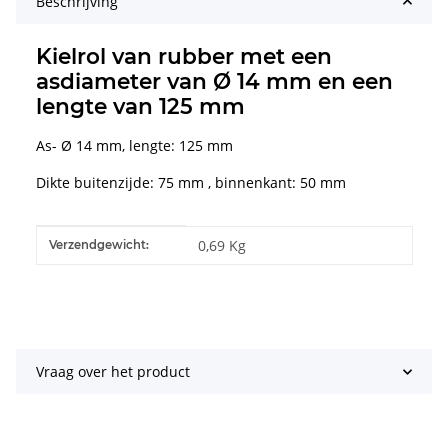
Beschrijving
Kielrol van rubber met een
asdiameter van Ø 14 mm en een
lengte van 125 mm
As- Ø 14 mm, lengte: 125 mm
Dikte buitenzijde: 75 mm , binnenkant: 50 mm
#productDetails.itemInformation#
#productDetails.itemValue#
0,69 Kg
Verzendgewicht:
Vraag over het product