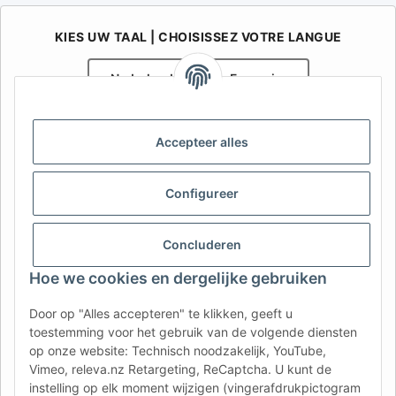
KIES UW TAAL | CHOISISSEZ VOTRE LANGUE
Nederlands
Français
AFATEK België / Belgique
Accepteer alles
Uw specialist in onderdelen voor aanhangwagens | Votre
spécialiste en pièces détachées pour remorques
Contact:
info@afatek.com
Configureer
AFATEK INTERNATIONAL – SELECT REGION & LANGUAGE | KIES
Concluderen
REGIO EN TAAL | CHOISIR LA RÉGION ET LA LANGUE
Hoe we cookies en dergelijke gebruiken
DE
AT
CH (DE)
CH (FR)
Door op "Alles accepteren" te klikken, geeft u
CH (IT)
BE (NL)
BE (FR)
NL
toestemming voor het gebruik van de volgende diensten
op onze website: Technisch noodzakelijk, YouTube,
FR
IT
ES
DK
PL
Vimeo, releva.nz Retargeting, ReCaptcha. U kunt de
UK
NZ
USA
MX
PT
instelling op elk moment wijzigen (vingerafdrukpictogram