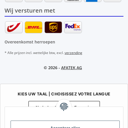
Wij versturen met
Overeenkomst herroepen
* Alle prijzen incl. wettelijke btw, excl.
verzending
© 2026 -
AFATEK AG
KIES UW TAAL | CHOISISSEZ VOTRE LANGUE
Nederlands
Français
AFATEK België / Belgique
Accepteer alles