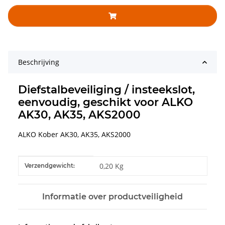
Beschrijving
Diefstalbeveiliging / insteekslot,
eenvoudig, geschikt voor ALKO
AK30, AK35, AKS2000
ALKO Kober AK30, AK35, AKS2000
#productDetails.itemInformation#
#productDetails.itemValue#
0,20 Kg
Verzendgewicht:
Informatie over productveiligheid