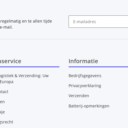
, regelmatig en te allen tijde
e-mail.
Nieuwsbrief Abonneren
nservice
Informatie
ogistiek & Verzending: Uw
Bedrijfsgegevens
 Europa
Privacyverklaring
tact
Verzenden
gen
Batterij-opmerkingen
kje
gsrecht