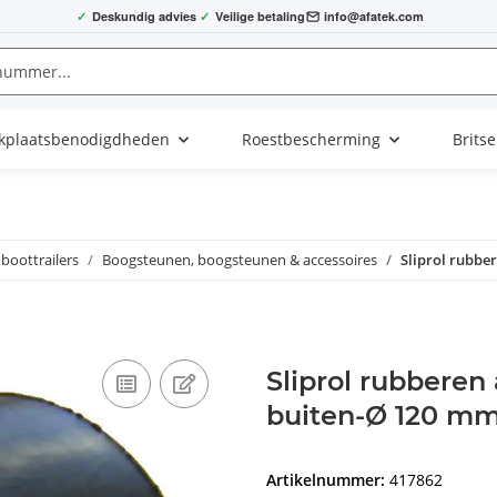
✓
Deskundig advies
✓
Veilige betaling
info@afatek.com
kplaatsbenodigdheden
Roestbescherming
Brits
boottrailers
Boogsteunen, boogsteunen & accessoires
Sliprol rubbe
Sliprol rubbere
buiten-Ø 120 m
Artikelnummer:
417862