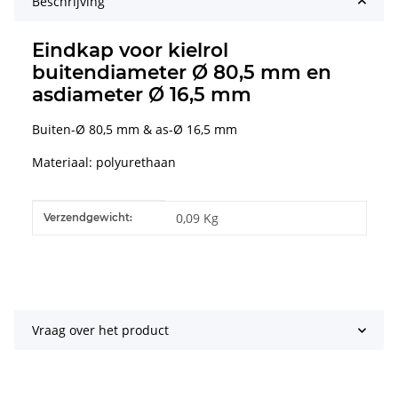
Beschrijving
Eindkap voor kielrol
buitendiameter Ø 80,5 mm en
asdiameter Ø 16,5 mm
Buiten-Ø 80,5 mm & as-Ø 16,5 mm
Materiaal: polyurethaan
#productDetails.itemInformation#
#productDetails.itemValue#
0,09 Kg
Verzendgewicht:
Vraag over het product