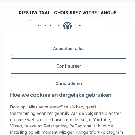
KIES UW TAAL | CHOISISSEZ VOTRE LANGUE
Nederlands
Français
AFATEK België / Belgique
Accepteer alles
Uw specialist in onderdelen voor aanhangwagens | Votre
spécialiste en pièces détachées pour remorques
Contact:
info@afatek.com
Configureer
AFATEK INTERNATIONAL – SELECT REGION & LANGUAGE | KIES
Concluderen
REGIO EN TAAL | CHOISIR LA RÉGION ET LA LANGUE
Hoe we cookies en dergelijke gebruiken
DE
AT
CH (DE)
CH (FR)
Door op "Alles accepteren" te klikken, geeft u
CH (IT)
BE (NL)
BE (FR)
NL
toestemming voor het gebruik van de volgende diensten
op onze website: Technisch noodzakelijk, YouTube,
FR
IT
ES
DK
PL
Vimeo, releva.nz Retargeting, ReCaptcha. U kunt de
UK
NZ
USA
MX
PT
instelling op elk moment wijzigen (vingerafdrukpictogram