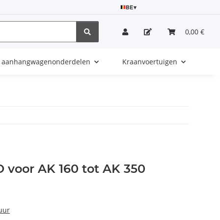
BE
▾
0,00 €
e aanhangwagenonderdelen
Kraanvoertuigen
 voor AK 160 tot AK 350
uur