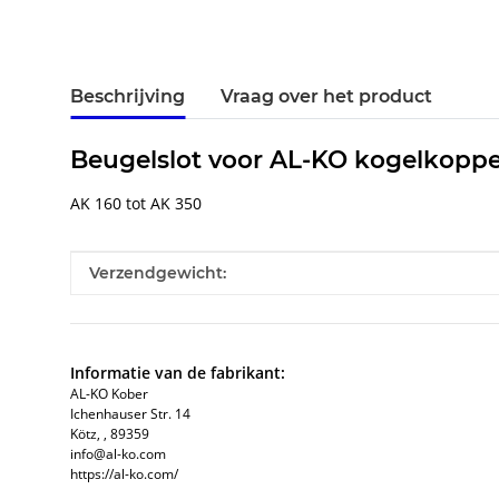
Beschrijving
Vraag over het product
Beugelslot voor AL-KO kogelkopp
AK 160 tot AK 350
#productDetails.itemInformation#
#productDetails.itemValue#
Verzendgewicht:
Informatie van de fabrikant:
AL-KO Kober
Ichenhauser Str. 14
Kötz, , 89359
info@al-ko.com
https://al-ko.com/