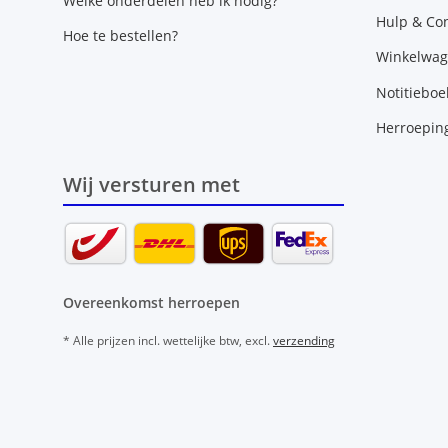
Welke onderdelen heb ik nodig?
Hulp & Con
Hoe te bestellen?
Winkelwa
Notitieboe
Herroepin
Wij versturen met
Overeenkomst herroepen
* Alle prijzen incl. wettelijke btw, excl.
verzending