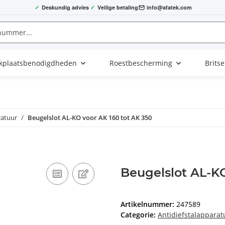
✓
Deskundig advies
✓
Veilige betaling
info@afatek.com
kplaatsbenodigdheden
Roestbescherming
Brits
ratuur
Beugelslot AL-KO voor AK 160 tot AK 350
Beugelslot AL-KO
Artikelnummer:
247589
Categorie:
Antidiefstalapparat