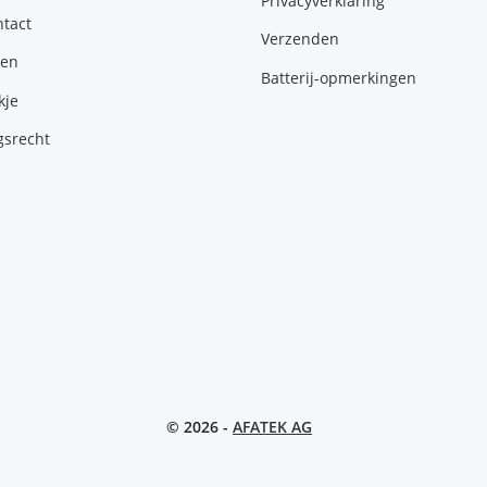
Privacyverklaring
tact
Verzenden
gen
Batterij-opmerkingen
kje
gsrecht
© 2026 -
AFATEK AG