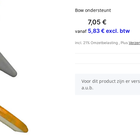
Bow ondersteunt
7,05 €
5,83 € excl. btw
vanaf
incl. 21% Omzetbelasting , Plus
Verze
x
Voor dit product zijn er ver
a.u.b.