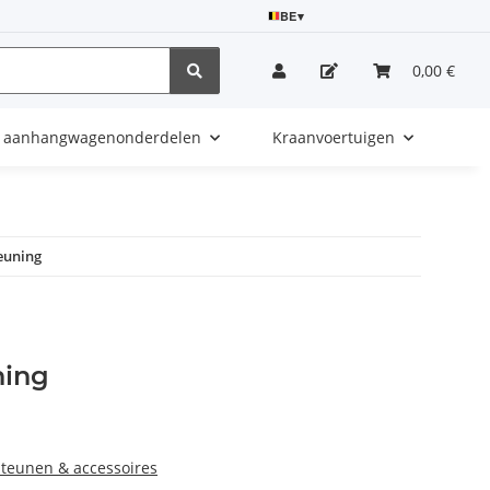
BE
▾
0,00 €
e aanhangwagenonderdelen
Kraanvoertuigen
euning
ning
teunen & accessoires