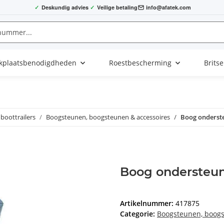
✓
Deskundig advies
✓
Veilige betaling
info@afatek.com
kplaatsbenodigdheden
Roestbescherming
Brits
boottrailers
Boogsteunen, boogsteunen & accessoires
Boog onderst
Boog ondersteu
Artikelnummer:
417875
Categorie:
Boogsteunen, boogs