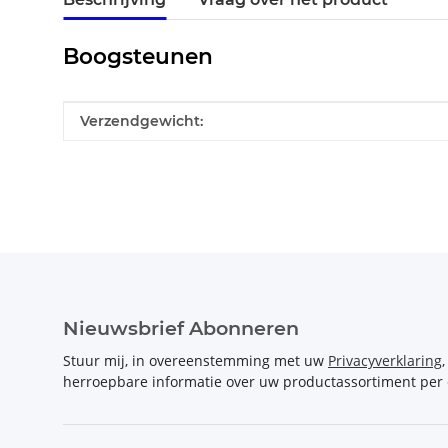
Boogsteunen
#productDetails.itemInformation#
#productDetails.itemValue#
Verzendgewicht:
Nieuwsbrief Abonneren
Stuur mij, in overeenstemming met uw
Privacyverklaring
herroepbare informatie over uw productassortiment per 