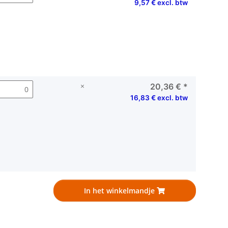
9,57 € excl. btw
×
20,36 €
*
16,83 € excl. btw
In het winkelmandje