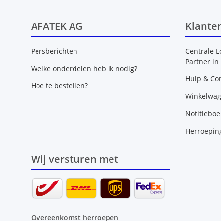
AFATEK AG
Klante
Persberichten
Centrale L
Partner in
Welke onderdelen heb ik nodig?
Hulp & Con
Hoe te bestellen?
Winkelwa
Notitieboe
Herroepin
Wij versturen met
Overeenkomst herroepen