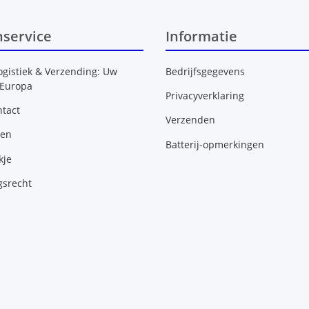
nservice
Informatie
ogistiek & Verzending: Uw
Bedrijfsgegevens
 Europa
Privacyverklaring
tact
Verzenden
gen
Batterij-opmerkingen
kje
gsrecht