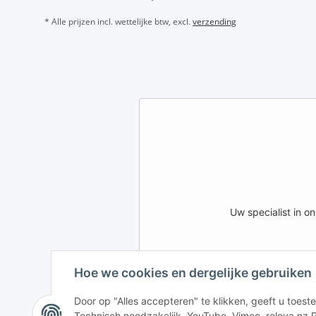
* Alle prijzen incl. wettelijke btw, excl.
verzending
Uw specialist in 
Hoe we cookies en dergelijke gebruiken
AFATEK INTERNATIONA
DE
AT
CH (DE)
Door op "Alles accepteren" te klikken, geeft u toe
Technisch noodzakelijk, YouTube, Vimeo, releva.nz R