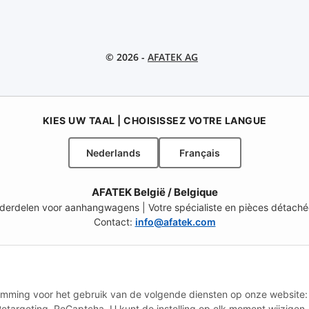
© 2026 -
AFATEK AG
KIES UW TAAL | CHOISISSEZ VOTRE LANGUE
Nederlands
Français
AFATEK België / Belgique
onderdelen voor aanhangwagens | Votre spécialiste en pièces détach
Contact:
info@afatek.com
L – SELECT REGION & LANGUAGE | KIES REGIO EN TAAL | CHOISIR LA
CH (FR)
CH (IT)
BE (NL)
BE (FR)
NL
stemming voor het gebruik van de volgende diensten op onze website:
etargeting, ReCaptcha. U kunt de instelling op elk moment wijzigen