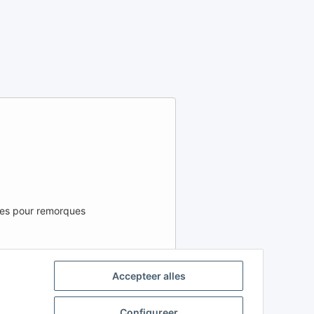
ées pour remorques
 RÉGION ET LA LANGUE
Accepteer alles
FR
IT
ES
Configureer