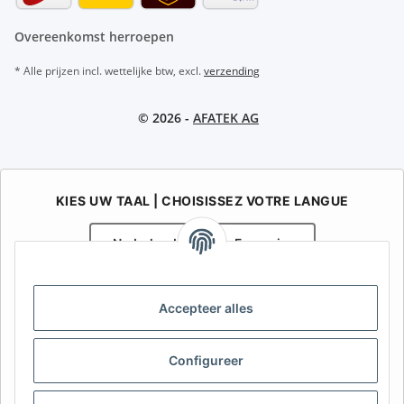
Overeenkomst herroepen
* Alle prijzen incl. wettelijke btw, excl.
verzending
© 2026 -
AFATEK AG
KIES UW TAAL | CHOISISSEZ VOTRE LANGUE
Nederlands
Français
AFATEK België / Belgique
Accepteer alles
Uw specialist in onderdelen voor aanhangwagens | Votre
spécialiste en pièces détachées pour remorques
Contact:
info@afatek.com
Configureer