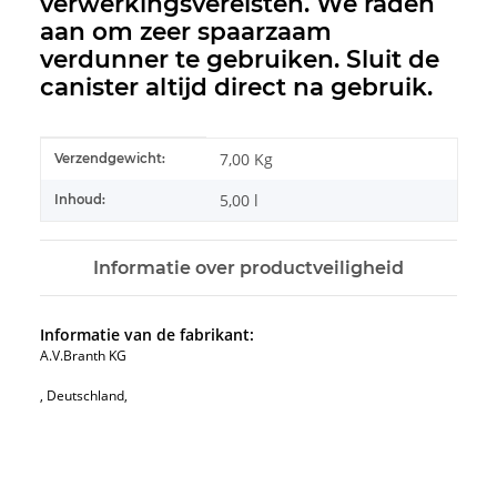
verwerkingsvereisten. We raden
aan om zeer spaarzaam
verdunner te gebruiken. Sluit de
canister altijd direct na gebruik.
#productDetails.itemInformation#
#productDetails.itemValue#
7,00 Kg
Verzendgewicht:
5,00 l
Inhoud:
Informatie over productveiligheid
Informatie van de fabrikant:
A.V.Branth KG
, Deutschland,