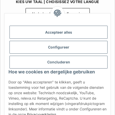
KIES UW TAAL | CHOISISSEZ VOTRE LANGUE
Nederlands
Français
AFATEK België / Belgique
Accepteer alles
Uw specialist in onderdelen voor aanhangwagens | Votre
spécialiste en pièces détachées pour remorques
Contact:
info@afatek.com
Configureer
AFATEK INTERNATIONAL – SELECT REGION & LANGUAGE | KIES
Concluderen
REGIO EN TAAL | CHOISIR LA RÉGION ET LA LANGUE
Hoe we cookies en dergelijke gebruiken
DE
AT
CH (DE)
CH (FR)
Door op "Alles accepteren" te klikken, geeft u
CH (IT)
BE (NL)
BE (FR)
NL
toestemming voor het gebruik van de volgende diensten
op onze website: Technisch noodzakelijk, YouTube,
FR
IT
ES
DK
PL
Vimeo, releva.nz Retargeting, ReCaptcha. U kunt de
UK
NZ
USA
MX
PT
instelling op elk moment wijzigen (vingerafdrukpictogram
linksonder). Meer informatie vindt u onder
Configureren
en
SE
FI
CZ
HU
SK
in de onze
Privacyverklaring
.