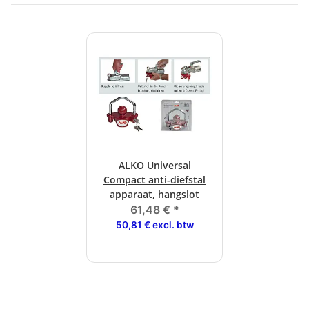
ALKO Universal
Compact anti-diefstal
apparaat, hangslot
61,48 €
*
50,81 € excl. btw