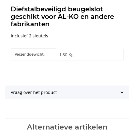
Diefstalbeveiligd beugelslot
geschikt voor AL-KO en andere
fabrikanten
Inclusief 2 sleutels
#productDetails.itemInformation#
#productDetails.itemValue#
1,80 Kg
Verzendgewicht:
Vraag over het product
Alternatieve artikelen