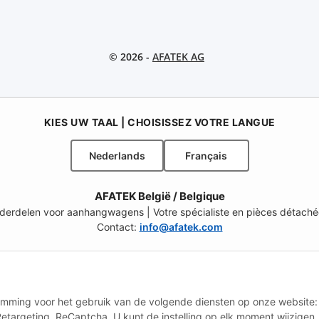
© 2026 -
AFATEK AG
KIES UW TAAL | CHOISISSEZ VOTRE LANGUE
Nederlands
Français
AFATEK België / Belgique
onderdelen voor aanhangwagens | Votre spécialiste en pièces détach
Contact:
info@afatek.com
L – SELECT REGION & LANGUAGE | KIES REGIO EN TAAL | CHOISIR LA
CH (FR)
CH (IT)
BE (NL)
BE (FR)
NL
stemming voor het gebruik van de volgende diensten op onze website:
etargeting, ReCaptcha. U kunt de instelling op elk moment wijzigen