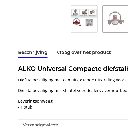
Beschrijving
Vraag over het product
ALKO Universal Compacte diefstalb
Diefstalbeveiliging met een uitstekende uitstraling voo
Diefstalbeveiliging met sleutel voor dealers / verhuurbed
Leveringsomvang:
- 1 stuk
#productDetails.itemInformation#
#productDetails.itemValue#
Verzendgewicht: