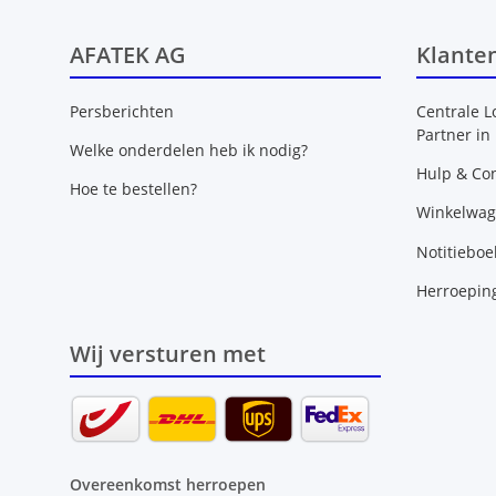
AFATEK AG
Klante
Persberichten
Centrale L
Partner in
Welke onderdelen heb ik nodig?
Hulp & Con
Hoe te bestellen?
Winkelwa
Notitieboe
Herroepin
Wij versturen met
Overeenkomst herroepen