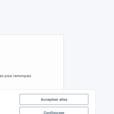
ées pour remorques
 RÉGION ET LA LANGUE
Accepteer alles
FR
IT
ES
Configureer