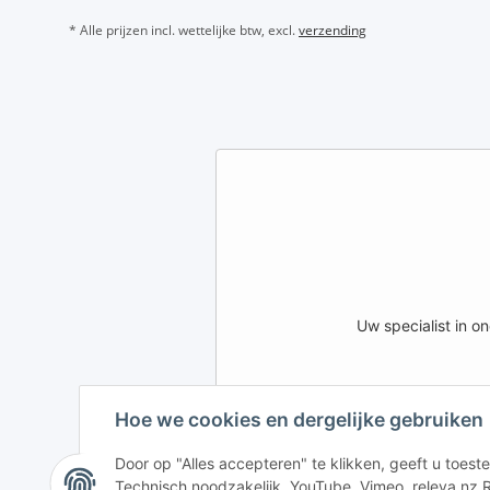
* Alle prijzen incl. wettelijke btw, excl.
verzending
Uw specialist in 
Hoe we cookies en dergelijke gebruiken
AFATEK INTERNATIONA
DE
AT
CH (DE)
Door op "Alles accepteren" te klikken, geeft u toe
Technisch noodzakelijk, YouTube, Vimeo, releva.nz R