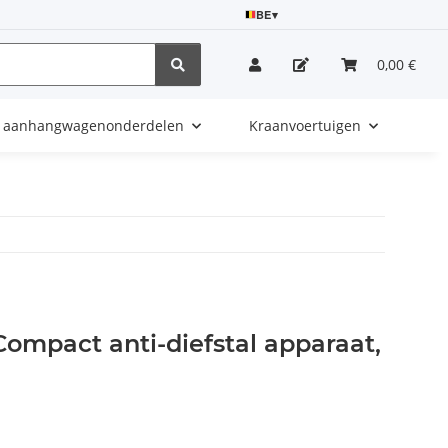
BE
▾
0,00 €
e aanhangwagenonderdelen
Kraanvoertuigen
ompact anti-diefstal apparaat,