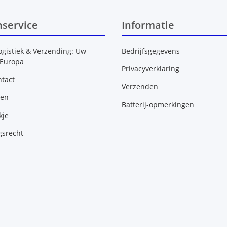
nservice
Informatie
ogistiek & Verzending: Uw
Bedrijfsgegevens
 Europa
Privacyverklaring
tact
Verzenden
gen
Batterij-opmerkingen
kje
gsrecht