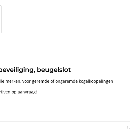
eveiliging, beugelslot
r alle merken, voor geremde of ongeremde kogelkoppelingen
rijven op aanvraag!
1