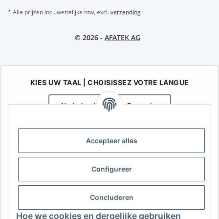
* Alle prijzen incl. wettelijke btw, excl.
verzending
© 2026 -
AFATEK AG
KIES UW TAAL | CHOISISSEZ VOTRE LANGUE
Nederlands
Français
AFATEK België / Belgique
Accepteer alles
Uw specialist in onderdelen voor aanhangwagens | Votre
spécialiste en pièces détachées pour remorques
Contact:
info@afatek.com
Configureer
AFATEK INTERNATIONAL – SELECT REGION & LANGUAGE | KIES
Concluderen
REGIO EN TAAL | CHOISIR LA RÉGION ET LA LANGUE
Hoe we cookies en dergelijke gebruiken