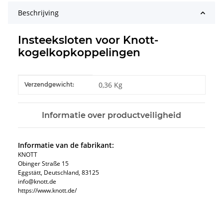
Beschrijving
Insteeksloten voor Knott-
kogelkopkoppelingen
#productDetails.itemInformation#
#productDetails.itemValue#
0,36 Kg
Verzendgewicht:
Informatie over productveiligheid
Informatie van de fabrikant:
KNOTT
Obinger Straße 15
Eggstätt, Deutschland, 83125
info@knott.de
https://www.knott.de/