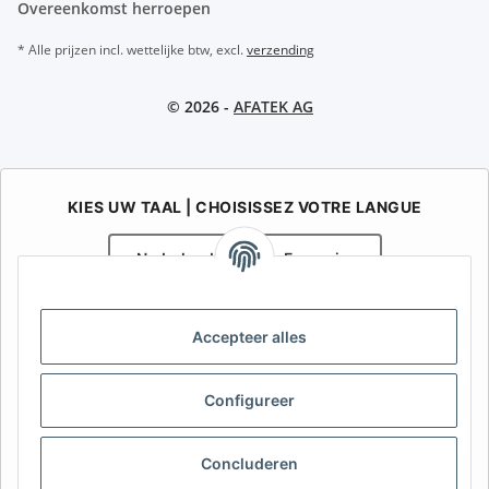
Overeenkomst herroepen
* Alle prijzen incl. wettelijke btw, excl.
verzending
© 2026 -
AFATEK AG
KIES UW TAAL | CHOISISSEZ VOTRE LANGUE
Nederlands
Français
AFATEK België / Belgique
Accepteer alles
Uw specialist in onderdelen voor aanhangwagens | Votre
spécialiste en pièces détachées pour remorques
Contact:
info@afatek.com
Configureer
AFATEK INTERNATIONAL – SELECT REGION & LANGUAGE | KIES
Concluderen
REGIO EN TAAL | CHOISIR LA RÉGION ET LA LANGUE