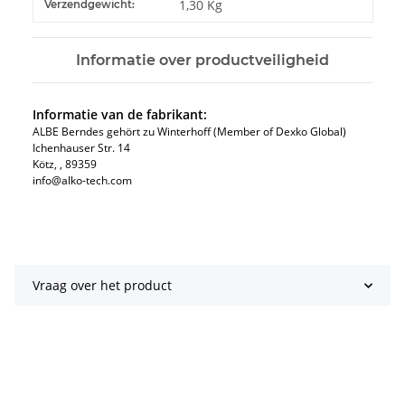
#productDetails.itemInformation#
#productDetails.itemValue#
1,30 Kg
Verzendgewicht:
Informatie over productveiligheid
Informatie van de fabrikant:
ALBE Berndes gehört zu Winterhoff (Member of Dexko Global)
Ichenhauser Str. 14
Kötz​, , 89359
info@alko-tech.com
Vraag over het product