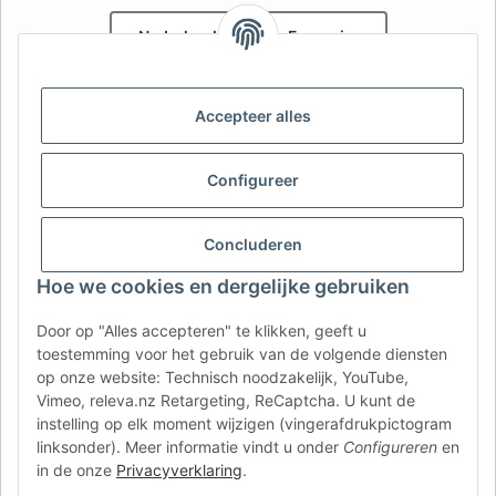
Nederlands
Français
AFATEK België / Belgique
Accepteer alles
Uw specialist in onderdelen voor aanhangwagens | Votre
spécialiste en pièces détachées pour remorques
Contact:
info@afatek.com
Configureer
AFATEK INTERNATIONAL – SELECT REGION & LANGUAGE | KIES
Concluderen
REGIO EN TAAL | CHOISIR LA RÉGION ET LA LANGUE
Hoe we cookies en dergelijke gebruiken
DE
AT
CH (DE)
CH (FR)
Door op "Alles accepteren" te klikken, geeft u
CH (IT)
BE (NL)
BE (FR)
NL
toestemming voor het gebruik van de volgende diensten
op onze website: Technisch noodzakelijk, YouTube,
FR
IT
ES
DK
PL
Vimeo, releva.nz Retargeting, ReCaptcha. U kunt de
UK
NZ
USA
MX
PT
instelling op elk moment wijzigen (vingerafdrukpictogram
linksonder). Meer informatie vindt u onder
Configureren
en
SE
FI
CZ
HU
SK
in de onze
Privacyverklaring
.
RO
HR