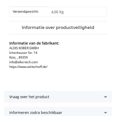
#productDetails.itemInformation#
#productDetails.itemValue#
4,00 Kg
Verzendgewicht:
Informatie over productveiligheid
Informatie van de fabrikant:
ALOIS KOBER GMBH​
Ichenhauser Str. 14
Kötz​, , 89359
info@alko-tech.com
https://www.winterhoff.de/
Vraag over het product
Informeren zodra beschikbaar