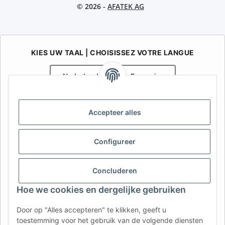
© 2026 -
AFATEK AG
KIES UW TAAL | CHOISISSEZ VOTRE LANGUE
Nederlands
Français
AFATEK België / Belgique
Accepteer alles
Uw specialist in onderdelen voor aanhangwagens | Votre
spécialiste en pièces détachées pour remorques
Contact:
info@afatek.com
Configureer
AFATEK INTERNATIONAL – SELECT REGION & LANGUAGE | KIES
Concluderen
REGIO EN TAAL | CHOISIR LA RÉGION ET LA LANGUE
Hoe we cookies en dergelijke gebruiken
DE
AT
CH (DE)
CH (FR)
Door op "Alles accepteren" te klikken, geeft u
CH (IT)
BE (NL)
BE (FR)
NL
toestemming voor het gebruik van de volgende diensten