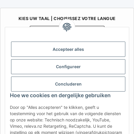
KIES UW TAAL | CHOISISSEZ VOTRE LANGUE
Nederlands
Français
AFATEK België / Belgique
Accepteer alles
Uw specialist in onderdelen voor aanhangwagens | Votre
spécialiste en pièces détachées pour remorques
Configureer
Contact:
info@afatek.com
Concluderen
AFATEK INTERNATIONAL – SELECT REGION & LANGUAGE | KIES
REGIO EN TAAL | CHOISIR LA RÉGION ET LA LANGUE
Hoe we cookies en dergelijke gebruiken
DE
AT
CH (DE)
CH (FR)
Door op "Alles accepteren" te klikken, geeft u
toestemming voor het gebruik van de volgende diensten
CH (IT)
BE (NL)
BE (FR)
NL
op onze website: Technisch noodzakelijk, YouTube,
FR
IT
ES
DK
PL
Vimeo, releva.nz Retargeting, ReCaptcha. U kunt de
instelling op elk moment wijzigen (vingerafdrukpictogram