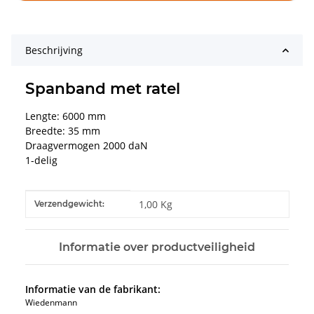
Beschrijving
Spanband met ratel
Lengte: 6000 mm
Breedte: 35 mm
Draagvermogen 2000 daN
1-delig
#productDetails.itemInformation#
#productDetails.itemValue#
1,00 Kg
Verzendgewicht:
Informatie over productveiligheid
Informatie van de fabrikant:
Wiedenmann