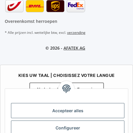
Overeenkomst herroepen
* Alle prijzen incl. wettelijke btw, excl.
verzending
© 2026 -
AFATEK AG
KIES UW TAAL | CHOISISSEZ VOTRE LANGUE
Nederlands
Français
AFATEK België / Belgique
Accepteer alles
Uw specialist in onderdelen voor aanhangwagens | Votre
spécialiste en pièces détachées pour remorques
Contact:
info@afatek.com
Configureer