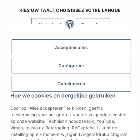
KIES UW TAAL | CHOISISSEZ VOTRE LANGUE
Nederlands
Français
AFATEK België / Belgique
Accepteer alles
Uw specialist in onderdelen voor aanhangwagens | Votre
spécialiste en pièces détachées pour remorques
Contact:
info@afatek.com
Configureer
AFATEK INTERNATIONAL – SELECT REGION & LANGUAGE | KIES
Concluderen
REGIO EN TAAL | CHOISIR LA RÉGION ET LA LANGUE
Hoe we cookies en dergelijke gebruiken
DE
AT
CH (DE)
CH (FR)
Door op "Alles accepteren" te klikken, geeft u
CH (IT)
BE (NL)
BE (FR)
NL
toestemming voor het gebruik van de volgende diensten
op onze website: Technisch noodzakelijk, YouTube,
FR
IT
ES
DK
PL
Vimeo, releva.nz Retargeting, ReCaptcha. U kunt de
UK
NZ
USA
MX
PT
instelling op elk moment wijzigen (vingerafdrukpictogram