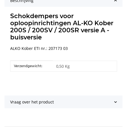
Beschrijving
Schokdempers voor
oploopinrichtingen AL-KO Kober
200S / 200SV / 200SR versie A -
buisversie
ALKO Kober ETI nr.: 207173 03
#productDetails.itemInformation#
#productDetails.itemValue#
0,50 Kg
Verzendgewicht:
Vraag over het product