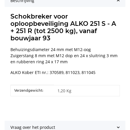
Beschrijving
Schokbreker voor
oploopbeveiliging ALKO 251 S - A
+ 251 R (tot 2500 kg), vanaf
bouwjaar 93
Behuizingsdiameter 24 mm met M12-oog
Zuigerstang 8 mm met M12 dop en 24 x sluitring 3 mm
en rubberen ring 24 x 17 mm
ALKO Kober ETI nr.: 370589, 811023, 811045
#productDetails.itemInformation#
#productDetails.itemValue#
1,20 Kg
Verzendgewicht:
Vraag over het product