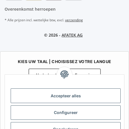
Overeenkomst herroepen
* Alle prijzen incl. wettelijke btw, excl.
verzending
© 2026 -
AFATEK AG
KIES UW TAAL | CHOISISSEZ VOTRE LANGUE
Nederlands
Français
AFATEK België / Belgique
Accepteer alles
Uw specialist in onderdelen voor aanhangwagens | Votre
spécialiste en pièces détachées pour remorques
Contact:
info@afatek.com
Configureer
AFATEK INTERNATIONAL – SELECT REGION & LANGUAGE | KIES