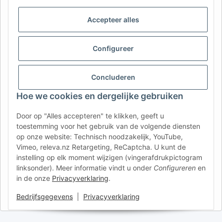
AFATEK België / Belgique
Accepteer alles
Uw specialist in onderdelen voor aanhangwagens | Votre
spécialiste en pièces détachées pour remorques
Contact:
info@afatek.com
Configureer
AFATEK INTERNATIONAL – SELECT REGION & LANGUAGE | KIES
Concluderen
REGIO EN TAAL | CHOISIR LA RÉGION ET LA LANGUE
Hoe we cookies en dergelijke gebruiken
DE
AT
CH (DE)
CH (FR)
Door op "Alles accepteren" te klikken, geeft u
CH (IT)
BE (NL)
BE (FR)
NL
toestemming voor het gebruik van de volgende diensten
op onze website: Technisch noodzakelijk, YouTube,
FR
IT
ES
DK
PL
Vimeo, releva.nz Retargeting, ReCaptcha. U kunt de
UK
NZ
USA
MX
PT
instelling op elk moment wijzigen (vingerafdrukpictogram
linksonder). Meer informatie vindt u onder
Configureren
en
SE
FI
CZ
HU
SK
in de onze
Privacyverklaring
.
RO
HR
Bedrijfsgegevens
|
Privacyverklaring