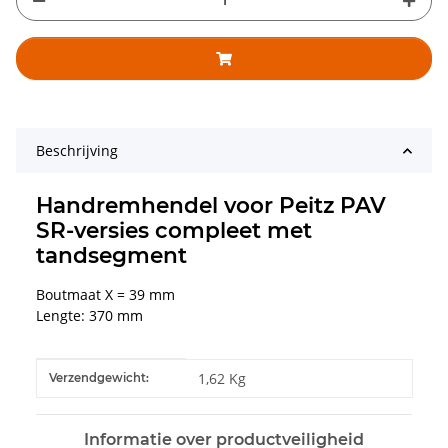
Beschrijving
Handremhendel voor Peitz PAV
SR-versies compleet met
tandsegment
Boutmaat X = 39 mm
Lengte: 370 mm
#productDetails.itemInformation#
#productDetails.itemValue#
1,62 Kg
Verzendgewicht:
Informatie over productveiligheid