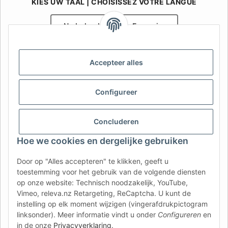
KIES UW TAAL | CHOISISSEZ VOTRE LANGUE
Nederlands
Français
AFATEK België / Belgique
Accepteer alles
Uw specialist in onderdelen voor aanhangwagens | Votre
spécialiste en pièces détachées pour remorques
Contact:
info@afatek.com
Configureer
AFATEK INTERNATIONAL – SELECT REGION & LANGUAGE | KIES
Concluderen
REGIO EN TAAL | CHOISIR LA RÉGION ET LA LANGUE
Hoe we cookies en dergelijke gebruiken
DE
AT
CH (DE)
CH (FR)
Door op "Alles accepteren" te klikken, geeft u
CH (IT)
BE (NL)
BE (FR)
NL
toestemming voor het gebruik van de volgende diensten
op onze website: Technisch noodzakelijk, YouTube,
FR
IT
ES
DK
PL
Vimeo, releva.nz Retargeting, ReCaptcha. U kunt de
UK
NZ
USA
MX
PT
instelling op elk moment wijzigen (vingerafdrukpictogram
linksonder). Meer informatie vindt u onder
Configureren
en
SE
FI
CZ
HU
SK
in de onze
Privacyverklaring
.