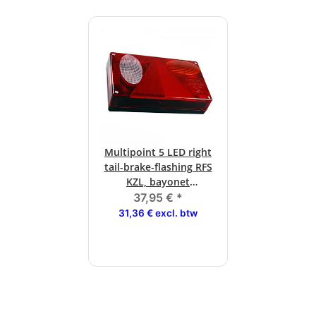
Multipoint 5 LED right
tail-brake-flashing RFS
KZL, bayonet
connection
37,95 €
*
31,36 € excl. btw