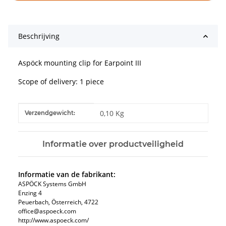
Beschrijving
Aspöck mounting clip for Earpoint III
Scope of delivery: 1 piece
#productDetails.itemInformation#
#productDetails.itemValue#
0,10 Kg
Verzendgewicht:
Informatie over productveiligheid
Informatie van de fabrikant:
ASPÖCK Systems GmbH
Enzing 4
Peuerbach, Österreich, 4722
office@aspoeck.com
http://www.aspoeck.com/