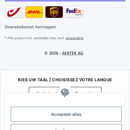
Overeenkomst herroepen
* Alle prijzen incl. wettelijke btw, excl.
verzending
© 2026 -
AFATEK AG
KIES UW TAAL | CHOISISSEZ VOTRE LANGUE
Nederlands
Français
AFATEK België / Belgique
Accepteer alles
Uw specialist in onderdelen voor aanhangwagens | Votre
spécialiste en pièces détachées pour remorques
Contact:
info@afatek.com