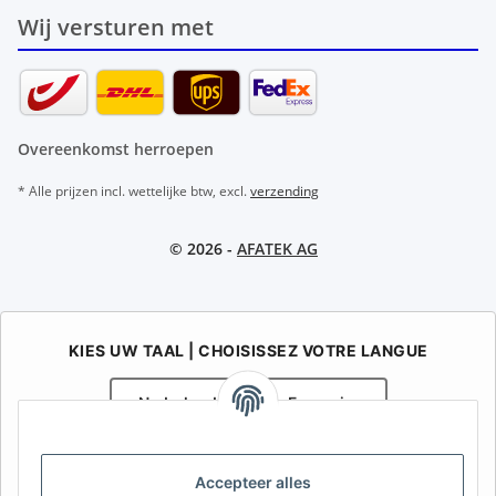
Wij versturen met
Overeenkomst herroepen
* Alle prijzen incl. wettelijke btw, excl.
verzending
© 2026 -
AFATEK AG
KIES UW TAAL | CHOISISSEZ VOTRE LANGUE
Nederlands
Français
AFATEK België / Belgique
Accepteer alles
Uw specialist in onderdelen voor aanhangwagens | Votre