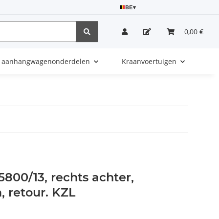
BE
▾
0,00 €
e aanhangwagenonderdelen
Kraanvoertuigen
800/13, rechts achter,
, retour. KZL