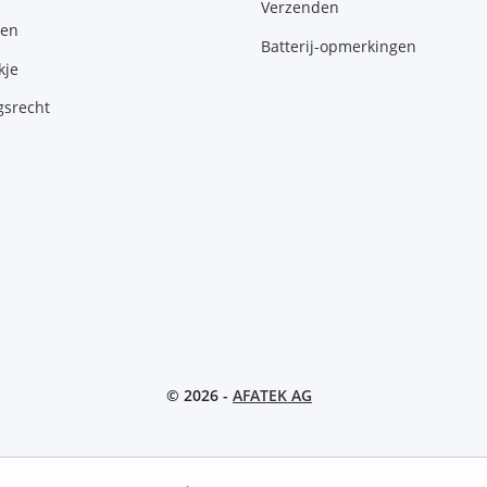
Verzenden
gen
Batterij-opmerkingen
kje
gsrecht
© 2026 -
AFATEK AG