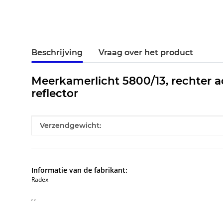
Beschrijving
Vraag over het product
Meerkamerlicht 5800/13, rechter ach
reflector
#productDetails.itemInformation#
#productDetails.itemValue#
Verzendgewicht:
Informatie van de fabrikant:
Radex
, ,