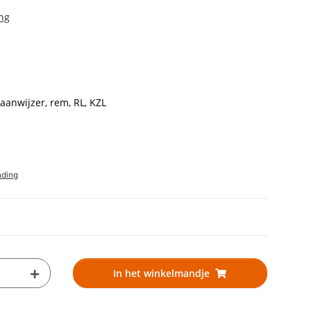
ng
gaanwijzer, rem, RL, KZL
nding
In het winkelmandje