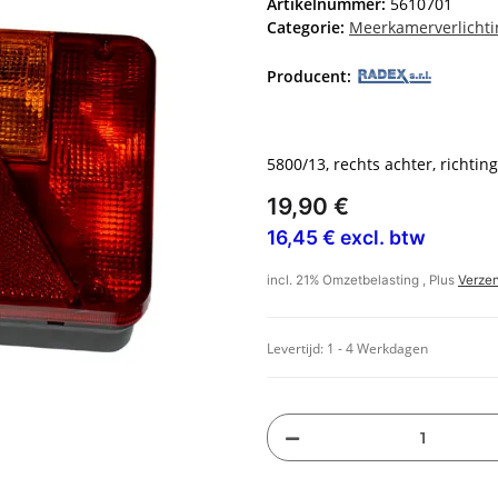
Artikelnummer:
5610701
Categorie:
Meerkamerverlichti
Producent:
5800/13, rechts achter, richtin
19,90 €
16,45 € excl. btw
incl. 21% Omzetbelasting , Plus
Verze
Levertijd:
1 - 4 Werkdagen