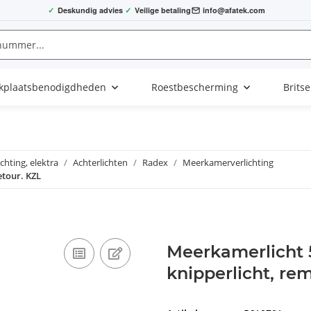
✓
Deskundig advies
✓
Veilige betaling
info@afatek.com
kplaatsbenodigdheden
Roestbescherming
Brits
ichting, elektra
Achterlichten
Radex
Meerkamerverlichting
etour. KZL
Meerkamerlicht 5
knipperlicht, rem