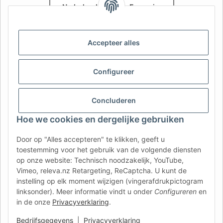
Nederlands
Français
AFATEK België / Belgique
Accepteer alles
Uw specialist in onderdelen voor aanhangwagens | Votre
spécialiste en pièces détachées pour remorques
Contact:
info@afatek.com
Configureer
AFATEK INTERNATIONAL – SELECT REGION & LANGUAGE | KIES
Concluderen
REGIO EN TAAL | CHOISIR LA RÉGION ET LA LANGUE
Hoe we cookies en dergelijke gebruiken
DE
AT
CH (DE)
CH (FR)
Door op "Alles accepteren" te klikken, geeft u
CH (IT)
BE (NL)
BE (FR)
NL
toestemming voor het gebruik van de volgende diensten
op onze website: Technisch noodzakelijk, YouTube,
FR
IT
ES
DK
PL
Vimeo, releva.nz Retargeting, ReCaptcha. U kunt de
UK
NZ
USA
MX
PT
instelling op elk moment wijzigen (vingerafdrukpictogram
linksonder). Meer informatie vindt u onder
Configureren
en
SE
FI
CZ
HU
SK
in de onze
Privacyverklaring
.
RO
HR
Bedrijfsgegevens
|
Privacyverklaring