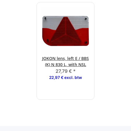
JOKON lens, left E / BBS
(K) N 830 L, with NSL
27,79 €
*
22,97 € excl. btw