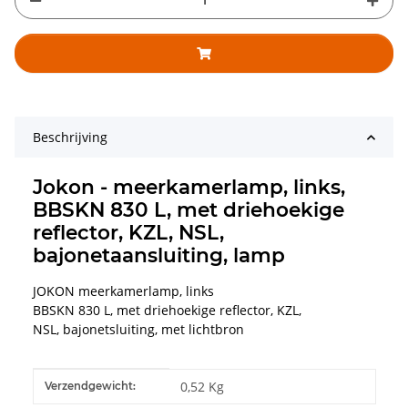
Beschrijving
Jokon - meerkamerlamp, links,
BBSKN 830 L, met driehoekige
reflector, KZL, NSL,
bajonetaansluiting, lamp
JOKON meerkamerlamp, links
BBSKN 830 L, met driehoekige reflector, KZL,
NSL, bajonetsluiting, met lichtbron
#productDetails.itemInformation#
#productDetails.itemValue#
0,52 Kg
Verzendgewicht: