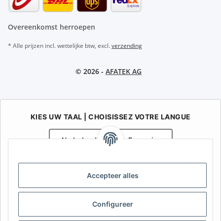
Overeenkomst herroepen
* Alle prijzen incl. wettelijke btw, excl.
verzending
© 2026 -
AFATEK AG
KIES UW TAAL | CHOISISSEZ VOTRE LANGUE
Nederlands
Français
AFATEK België / Belgique
Accepteer alles
Uw specialist in onderdelen voor aanhangwagens | Votre
spécialiste en pièces détachées pour remorques
Contact:
info@afatek.com
Configureer