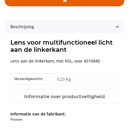
Beschrijving
Lens voor multifunctioneel licht
aan de linkerkant
Lens aan de linkerkant, met NSL, voor 4510840
#productDetails.itemInformation#
#productDetails.itemValue#
0,25 Kg
Verzendgewicht:
Informatie over productveiligheid
Informatie van de fabrikant:
Fristom