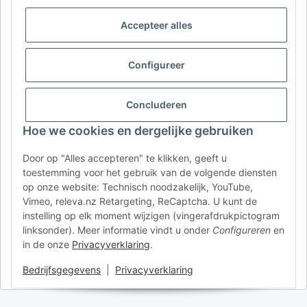
AFATEK België / Belgique
Accepteer alles
Uw specialist in onderdelen voor aanhangwagens | Votre
spécialiste en pièces détachées pour remorques
Contact:
info@afatek.com
Configureer
AFATEK INTERNATIONAL – SELECT REGION & LANGUAGE | KIES
Concluderen
REGIO EN TAAL | CHOISIR LA RÉGION ET LA LANGUE
Hoe we cookies en dergelijke gebruiken
DE
AT
CH (DE)
CH (FR)
Door op "Alles accepteren" te klikken, geeft u
CH (IT)
BE (NL)
BE (FR)
NL
toestemming voor het gebruik van de volgende diensten
op onze website: Technisch noodzakelijk, YouTube,
FR
IT
ES
DK
PL
Vimeo, releva.nz Retargeting, ReCaptcha. U kunt de
UK
NZ
USA
MX
PT
instelling op elk moment wijzigen (vingerafdrukpictogram
linksonder). Meer informatie vindt u onder
Configureren
en
SE
FI
CZ
HU
SK
in de onze
Privacyverklaring
.
RO
HR
Bedrijfsgegevens
|
Privacyverklaring