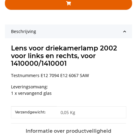
Beschrijving
Lens voor driekamerlamp 2002
voor links en rechts, voor
1410000/1410001
Testnummers E12 7094 E12 6067 SAW
Leveringsomvang:
1 x vervangend glas
#productDetails.itemInformation#
#productDetails.itemValue#
0,05 Kg
Verzendgewicht:
Informatie over productveiligheid