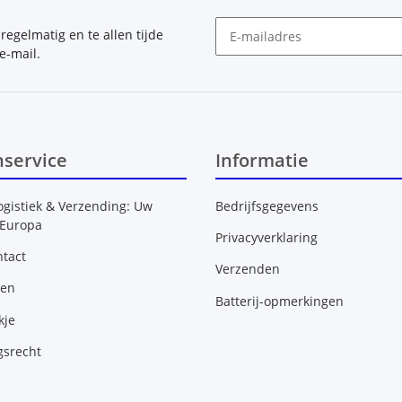
, regelmatig en te allen tijde
e-mail.
Nieuwsbrief Abonneren
nservice
Informatie
ogistiek & Verzending: Uw
Bedrijfsgegevens
 Europa
Privacyverklaring
tact
Verzenden
gen
Batterij-opmerkingen
kje
gsrecht