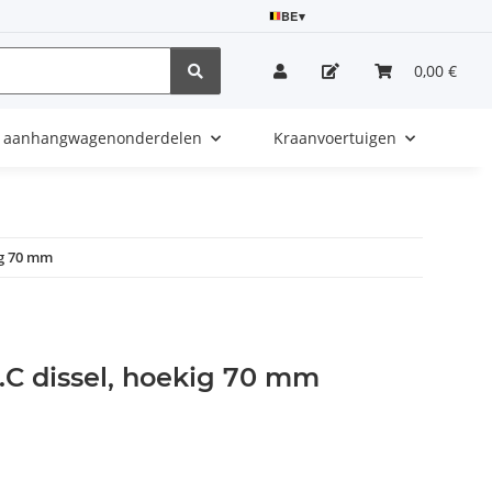
BE
▾
0,00 €
e aanhangwagenonderdelen
Kraanvoertuigen
ig 70 mm
.C dissel, hoekig 70 mm