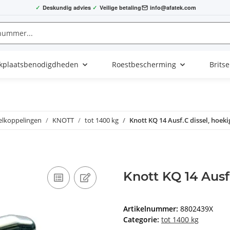
✓
Deskundig advies
✓
Veilige betaling
info@afatek.com
kplaatsbenodigdheden
Roestbescherming
Brits
elkoppelingen
KNOTT
tot 1400 kg
Knott KQ 14 Ausf.C dissel, hoek
Knott KQ 14 Ausf
Artikelnummer:
8802439X
Categorie:
tot 1400 kg