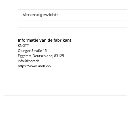
#productDetails.itemInformation#
#productDetails.itemValue#
Verzendgewicht:
Informatie van de fabrikant:
KNOTT
Obinger Straße 15
Eggstätt, Deutschland, 83125
info@knott.de
https://www.knott.de/