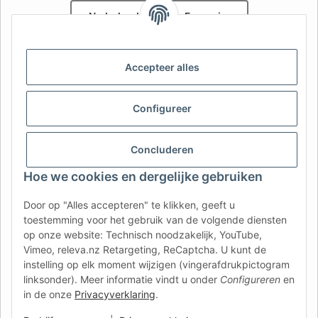
Nederlands
Français
AFATEK België / Belgique
Accepteer alles
Uw specialist in onderdelen voor aanhangwagens | Votre
spécialiste en pièces détachées pour remorques
Contact:
info@afatek.com
Configureer
AFATEK INTERNATIONAL – SELECT REGION & LANGUAGE | KIES
Concluderen
REGIO EN TAAL | CHOISIR LA RÉGION ET LA LANGUE
Hoe we cookies en dergelijke gebruiken
DE
AT
CH (DE)
CH (FR)
Door op "Alles accepteren" te klikken, geeft u
CH (IT)
BE (NL)
BE (FR)
NL
toestemming voor het gebruik van de volgende diensten
op onze website: Technisch noodzakelijk, YouTube,
FR
IT
ES
DK
PL
Vimeo, releva.nz Retargeting, ReCaptcha. U kunt de
UK
NZ
USA
MX
PT
instelling op elk moment wijzigen (vingerafdrukpictogram
linksonder). Meer informatie vindt u onder
Configureren
en
SE
FI
CZ
HU
SK
in de onze
Privacyverklaring
.
RO
HR