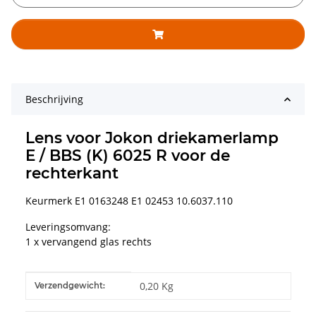
Beschrijving
Lens voor Jokon driekamerlamp
E / BBS (K) 6025 R voor de
rechterkant
Keurmerk E1 0163248 E1 02453 10.6037.110
Leveringsomvang:
1 x vervangend glas rechts
#productDetails.itemInformation#
#productDetails.itemValue#
0,20 Kg
Verzendgewicht: