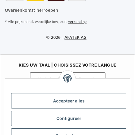
Overeenkomst herroepen
* Alle prijzen incl. wettelijke btw, excl.
verzending
© 2026 -
AFATEK AG
KIES UW TAAL | CHOISISSEZ VOTRE LANGUE
Nederlands
Français
AFATEK België / Belgique
Accepteer alles
Uw specialist in onderdelen voor aanhangwagens | Votre
spécialiste en pièces détachées pour remorques
Contact:
info@afatek.com
Configureer
AFATEK INTERNATIONAL – SELECT REGION & LANGUAGE | KIES