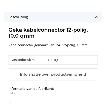
Beschrijving
Geka kabelconnector 12-polig,
10,0 qmm
Kabelconnector gemaakt van PVC 12-polig, 10 mm
#productDetails.itemInformation#
#productDetails.itemValue#
0,09 Kg
Verzendgewicht:
Informatie over productveiligheid
Informatie van de fabrikant:
Geka
, ,