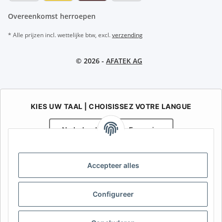
Overeenkomst herroepen
* Alle prijzen incl. wettelijke btw, excl.
verzending
© 2026 -
AFATEK AG
KIES UW TAAL | CHOISISSEZ VOTRE LANGUE
Nederlands
Français
AFATEK België / Belgique
Accepteer alles
Uw specialist in onderdelen voor aanhangwagens | Votre
spécialiste en pièces détachées pour remorques
Contact:
info@afatek.com
Configureer
AFATEK INTERNATIONAL – SELECT REGION & LANGUAGE | KIES