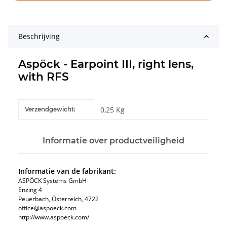
Beschrijving
Aspöck - Earpoint III, right lens,
with RFS
#productDetails.itemInformation#
#productDetails.itemValue#
0,25 Kg
Verzendgewicht:
Informatie over productveiligheid
Informatie van de fabrikant:
ASPÖCK Systems GmbH
Enzing 4
Peuerbach, Österreich, 4722
office@aspoeck.com
http://www.aspoeck.com/