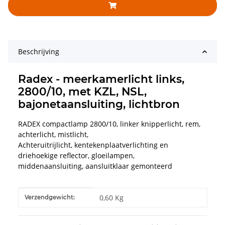
Beschrijving
Radex - meerkamerlicht links,
2800/10, met KZL, NSL,
bajonetaansluiting, lichtbron
RADEX compactlamp 2800/10, linker knipperlicht, rem,
achterlicht, mistlicht,
Achteruitrijlicht, kentekenplaatverlichting en
driehoekige reflector, gloeilampen,
middenaansluiting, aansluitklaar gemonteerd
#productDetails.itemInformation#
#productDetails.itemValue#
0,60 Kg
Verzendgewicht: