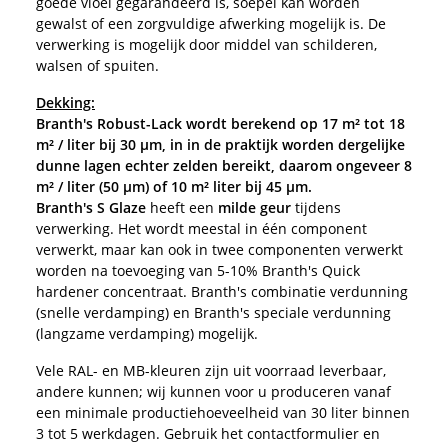
goede vloei gegarandeerd is, soepel kan worden
gewalst of een zorgvuldige afwerking mogelijk is. De
verwerking is mogelijk door middel van schilderen,
walsen of spuiten.
Dekking:
Branth's Robust-Lack wordt berekend op 17 m² tot 18
m² / liter bij 30 µm, in in de praktijk worden dergelijke
dunne lagen echter zelden bereikt, daarom ongeveer 8
m² / liter (50 µm) of 10 m² liter bij 45 µm.
Branth's S Glaze
heeft een
milde geur
tijdens
verwerking. Het wordt meestal in één component
verwerkt, maar kan ook in twee componenten verwerkt
worden na toevoeging van 5-10% Branth's Quick
hardener concentraat. Branth's combinatie verdunning
(snelle verdamping) en Branth's speciale verdunning
(langzame verdamping) mogelijk.
Vele RAL- en MB-kleuren zijn uit voorraad leverbaar,
andere kunnen; wij kunnen voor u produceren vanaf
een minimale productiehoeveelheid van 30 liter binnen
3 tot 5 werkdagen. Gebruik het contactformulier en