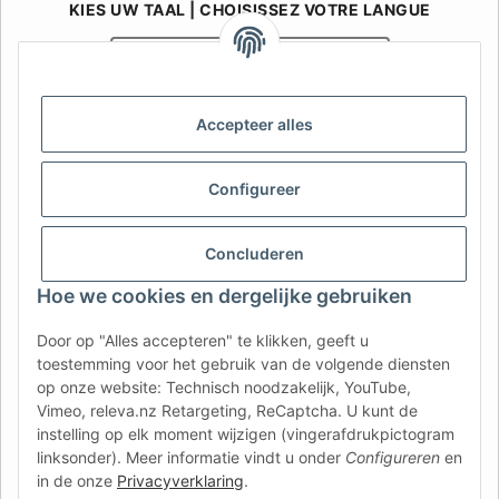
KIES UW TAAL | CHOISISSEZ VOTRE LANGUE
Nederlands
Français
AFATEK België / Belgique
Accepteer alles
Uw specialist in onderdelen voor aanhangwagens | Votre
spécialiste en pièces détachées pour remorques
Configureer
Contact:
info@afatek.com
Concluderen
AFATEK INTERNATIONAL – SELECT REGION & LANGUAGE | KIES
REGIO EN TAAL | CHOISIR LA RÉGION ET LA LANGUE
Hoe we cookies en dergelijke gebruiken
DE
AT
CH (DE)
CH (FR)
Door op "Alles accepteren" te klikken, geeft u
toestemming voor het gebruik van de volgende diensten
CH (IT)
BE (NL)
BE (FR)
NL
op onze website: Technisch noodzakelijk, YouTube,
FR
IT
ES
DK
PL
Vimeo, releva.nz Retargeting, ReCaptcha. U kunt de
instelling op elk moment wijzigen (vingerafdrukpictogram
UK
NZ
USA
MX
PT
linksonder). Meer informatie vindt u onder
Configureren
en
in de onze
Privacyverklaring
.
SE
FI
CZ
HU
SK