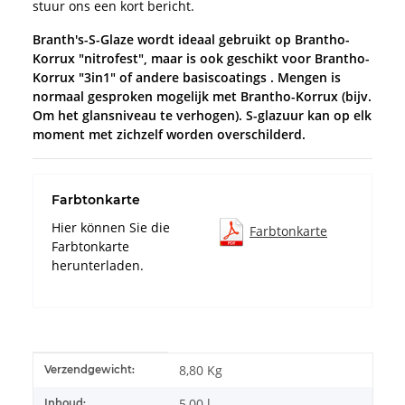
stuur ons een kort bericht.
Branth's-S-Glaze wordt ideaal gebruikt op Brantho-
Korrux "nitrofest", maar is ook geschikt voor Brantho-
Korrux "3in1" of andere basiscoatings . Mengen is
normaal gesproken mogelijk met Brantho-Korrux (bijv.
Om het glansniveau te verhogen). S-glazuur kan op elk
moment met zichzelf worden overschilderd.
Farbtonkarte
Hier können Sie die
Farbtonkarte
Farbtonkarte
herunterladen.
#productDetails.itemInformation#
#productDetails.itemValue#
8,80 Kg
Verzendgewicht:
5,00 l
Inhoud: