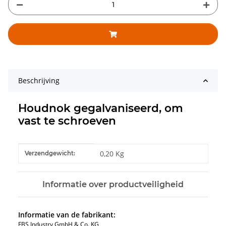
Beschrijving
Houdnok gegalvaniseerd, om
vast te schroeven
#productDetails.itemInformation#
#productDetails.itemValue#
0,20 Kg
Verzendgewicht:
Informatie over productveiligheid
Informatie van de fabrikant:
FBS Industry GmbH & Co. KG