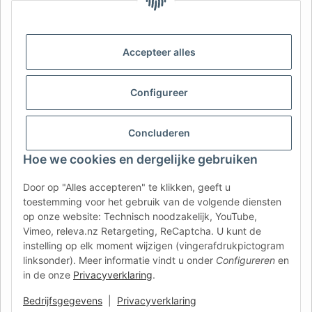
Nederlands
Français
AFATEK België / Belgique
Accepteer alles
Uw specialist in onderdelen voor aanhangwagens | Votre
spécialiste en pièces détachées pour remorques
Contact:
info@afatek.com
Configureer
AFATEK INTERNATIONAL – SELECT REGION & LANGUAGE | KIES
Concluderen
REGIO EN TAAL | CHOISIR LA RÉGION ET LA LANGUE
Hoe we cookies en dergelijke gebruiken
DE
AT
CH (DE)
CH (FR)
Door op "Alles accepteren" te klikken, geeft u
CH (IT)
BE (NL)
BE (FR)
NL
toestemming voor het gebruik van de volgende diensten
op onze website: Technisch noodzakelijk, YouTube,
FR
IT
ES
DK
PL
Vimeo, releva.nz Retargeting, ReCaptcha. U kunt de
UK
NZ
USA
MX
PT
instelling op elk moment wijzigen (vingerafdrukpictogram
linksonder). Meer informatie vindt u onder
Configureren
en
SE
FI
CZ
HU
SK
in de onze
Privacyverklaring
.
RO
HR
Bedrijfsgegevens
|
Privacyverklaring